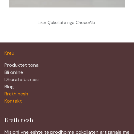
Liker Çokollate nga ChocoAlb
Kreu
Produktet tona
Bli online
Dhurata biznesi
Blog
Rreth nesh
Kontakt
Rreth nesh
Misioni ynë është të prodhojmë çokollatën artizanale më