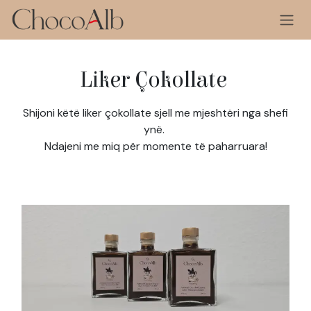
Skip to Content
Liker Çokollate
Shijoni këtë liker çokollate sjell me mjeshtëri nga shefi
ynë.
Ndajeni me miq për momente të paharruara!