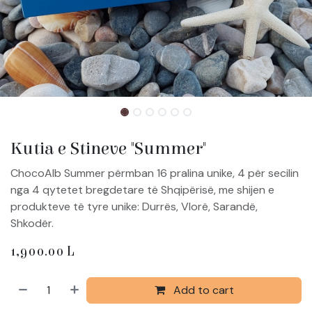
Kutia e Stineve "Summer"
ChocoAlb Summer përmban 16 pralina unike, 4 për secilin
nga 4 qytetet bregdetare të Shqipërisë, me shijen e
produkteve të tyre unike: Durrës, Vlorë, Sarandë,
Shkodër.
1,900.00
L
Add to cart