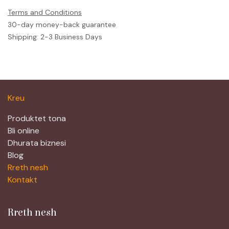
Terms and Conditions
30-day money-back guarantee
Shipping: 2-3 Business Days
Kreu
Produktet tona
Bli online
Dhurata biznesi
Blog
Rreth nesh
Kontakt
Rreth nesh