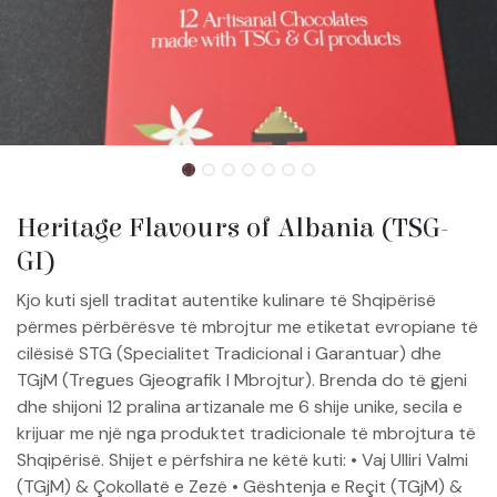
Heritage Flavours of Albania (TSG-
GI)
Kjo kuti sjell traditat autentike kulinare të Shqipërisë
përmes përbërësve të mbrojtur me etiketat evropiane të
cilësisë STG (Specialitet Tradicional i Garantuar) dhe
TGjM (Tregues Gjeografik I Mbrojtur). Brenda do të gjeni
dhe shijoni 12 pralina artizanale me 6 shije unike, secila e
krijuar me një nga produktet tradicionale të mbrojtura të
Shqipërisë. Shijet e përfshira ne këtë kuti: • Vaj Ulliri Valmi
(TGjM) & Çokollatë e Zezë • Gështenja e Reçit (TGjM) &