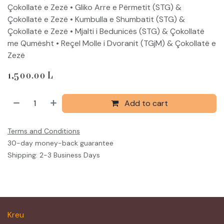
Çokollatë e Zezë • Gliko Arre e Përmetit (STG) &
Çokollatë e Zezë • Kumbulla e Shumbatit (STG) &
Çokollatë e Zezë • Mjalti i Bedunicës (STG) & Çokollatë
me Qumësht • Reçel Molle i Dvoranit (TGjM) & Çokollatë e
Zezë
1,500.00
L
Add to cart
Terms and Conditions
30-day money-back guarantee
Shipping: 2-3 Business Days
Kreu